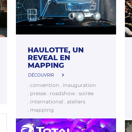
HAULOTTE, UN
REVEAL EN
MAPPING
DÉCOUVRIR
convention
inauguration
presse
roadshow
soirée
international
ateliers
mapping