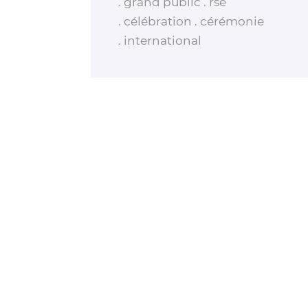
grand public
rse
célébration
cérémonie
international