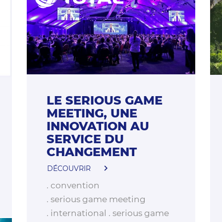
LE SERIOUS GAME
MEETING, UNE
INNOVATION AU
SERVICE DU
CHANGEMENT
DÉCOUVRIR
convention
serious game meeting
international
serious game